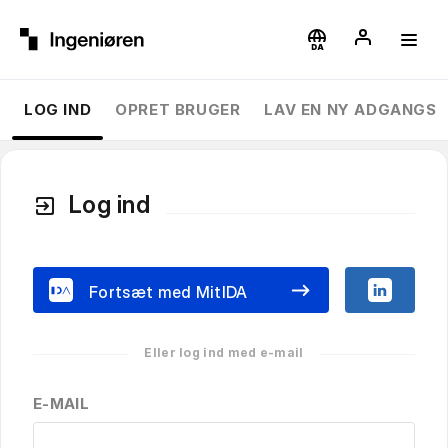
LOG IND
OPRET BRUGER
LAV EN NY ADGANGS
Log ind
exit_to_app
Fortsæt med MitIDA
E-MAIL