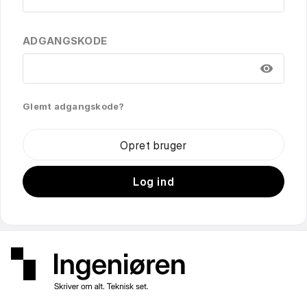
ADGANGSKODE
visibility
Glemt adgangskode?
Opret bruger
Log ind